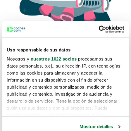
Uso responsable de sus datos
Nosotros y
nuestros 1022 socios
procesamos sus
datos personales, p.ej., su dirección IP, con tecnologías
como las cookies para almacenar y acceder la
Lo sentimos, no sabemos como
información en su dispositivo con el fin de ofrecer
te hemos traido hasta aquí.
publicidad y contenido personalizados, medición de
publicidad y contenido, investigación de audiencia y
desarrollo de servicios. Tiene la opción de seleccionar
Pero puedes encontrar el coche que estás
quién usa sus datos y con qué propósitos. Puede
buscando en alguno de estos enlaces:
cambiar o retirar su consentimiento en cualquier
momento desde la Declaración de cookies o clicando en
Coches nuevos
Mostrar detalles
el Menú de consentimiento.