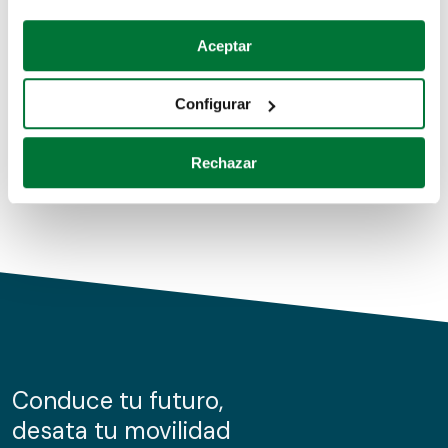
Coches de segunda mano
Si lo permite, también quisiéramos:
Aceptar
Recopilar información sobre su ubicación geográfica
Coches de km0
que puede tener una precisión de varios metros
Configurar
Coches de renting
Identificar su dispositivo analizándolo activamente
para buscar características específicas (huellas
Rechazar
digitales)
Obtenga más información sobre cómo se procesan sus
datos personales y establezca sus preferencias en la
sección de datos
. Puede cambiar o retirar su
consentimiento en cualquier momento en la Declaración
de cookies.
Las cookies de este sitio web se usan para personalizar
el contenido y los anuncios, ofrecer funciones de redes
sociales y analizar el tráfico. Además, compartimos
Conduce tu futuro,
información sobre el uso que haga del sitio web con
desata tu movilidad
nuestros partners de redes sociales, publicidad y análisis