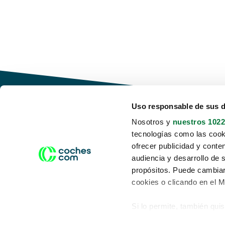
Uso responsable de sus 
Nosotros y
nuestros 1022
tecnologías como las cooki
Conduce tu futuro,
ofrecer publicidad y conte
desata tu movilidad
audiencia y desarrollo de 
propósitos. Puede cambiar
cookies o clicando en el 
Si lo permite, también qui
Acerca de nosotros
Aviso legal
Recopilar información