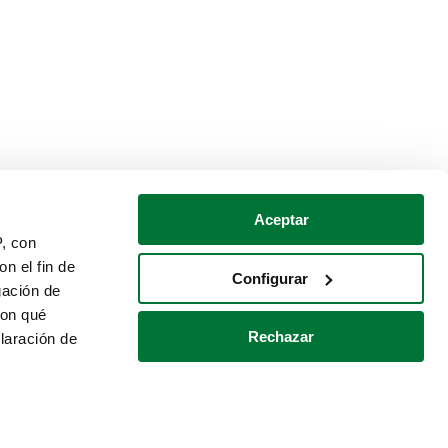
Aceptar
P, con
n el fin de
Configurar
gación de
con qué
Rechazar
laración de
Política de cookies
Contacto
 varios metros