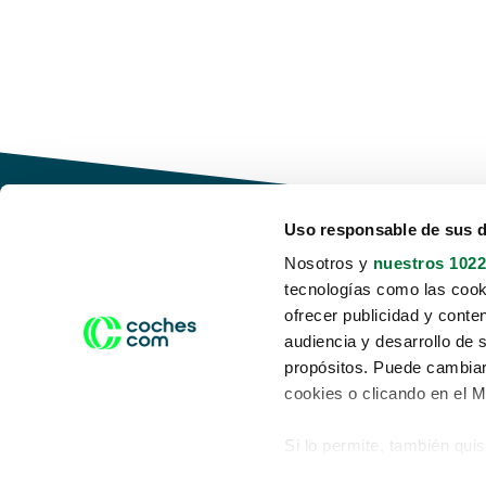
Uso responsable de sus 
Nosotros y
nuestros 1022
tecnologías como las cooki
Conduce tu futuro,
ofrecer publicidad y conte
desata tu movilidad
audiencia y desarrollo de 
propósitos. Puede cambiar
cookies o clicando en el 
Si lo permite, también qui
Acerca de nosotros
Aviso legal
Recopilar información