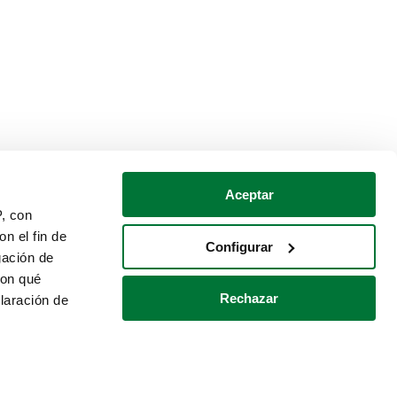
Aceptar
P, con
n el fin de
Configurar
gación de
con qué
Rechazar
laración de
Política de cookies
Contacto
 varios metros