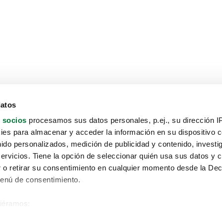
datos
 socios
procesamos sus datos personales, p.ej., su dirección I
es para almacenar y acceder la información en su dispositivo co
nido personalizados, medición de publicidad y contenido, investi
servicios. Tiene la opción de seleccionar quién usa sus datos y 
 o retirar su consentimiento en cualquier momento desde la Dec
Menú de consentimiento.
siéramos:
Aviso protección de datos
 sobre su ubicación geográfica que puede tener una precisión de