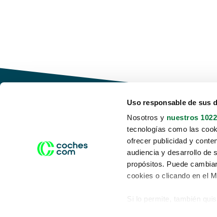
Uso responsable de sus 
Nosotros y
nuestros 1022
tecnologías como las cooki
Conduce tu futuro,
ofrecer publicidad y conte
desata tu movilidad
audiencia y desarrollo de 
propósitos. Puede cambiar
cookies o clicando en el 
Si lo permite, también qui
Acerca de nosotros
Aviso legal
Recopilar información