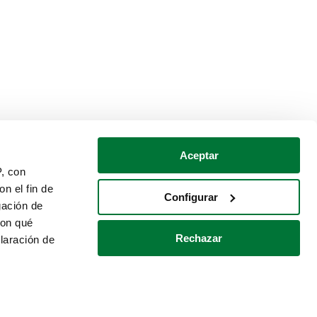
Aceptar
P, con
n el fin de
Configurar
gación de
con qué
Rechazar
laración de
Política de cookies
Contacto
 varios metros