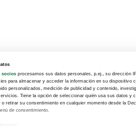
datos
 socios
procesamos sus datos personales, p.ej., su dirección I
es para almacenar y acceder la información en su dispositivo co
nido personalizados, medición de publicidad y contenido, investi
servicios. Tiene la opción de seleccionar quién usa sus datos y 
 o retirar su consentimiento en cualquier momento desde la Dec
Menú de consentimiento.
siéramos:
Aviso protección de datos
 sobre su ubicación geográfica que puede tener una precisión de