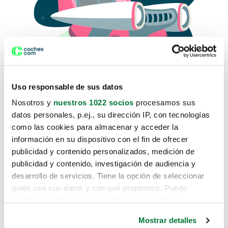
Uso responsable de sus datos
Nosotros y
nuestros 1022 socios
procesamos sus
datos personales, p.ej., su dirección IP, con tecnologías
como las cookies para almacenar y acceder la
Lo sentimos, no sabemos como
información en su dispositivo con el fin de ofrecer
te hemos traido hasta aquí.
publicidad y contenido personalizados, medición de
publicidad y contenido, investigación de audiencia y
desarrollo de servicios. Tiene la opción de seleccionar
Pero puedes encontrar el coche que estás
quién usa sus datos y con qué propósitos. Puede
buscando en alguno de estos enlaces:
cambiar o retirar su consentimiento en cualquier
momento desde la Declaración de cookies o clicando en
Coches nuevos
Mostrar detalles
el Menú de consentimiento.