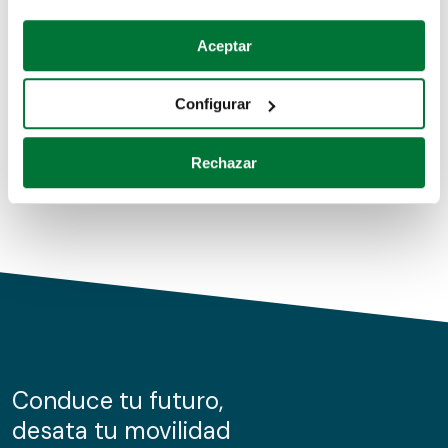
Coches de segunda mano
Si lo permite, también quisiéramos:
Aceptar
Recopilar información sobre su ubicación geográfica
Coches de km0
que puede tener una precisión de varios metros
Configurar
Coches de renting
Identificar su dispositivo analizándolo activamente
para buscar características específicas (huellas
Rechazar
digitales)
Obtenga más información sobre cómo se procesan sus
datos personales y establezca sus preferencias en la
sección de datos
. Puede cambiar o retirar su
consentimiento en cualquier momento en la Declaración
de cookies.
Las cookies de este sitio web se usan para personalizar
el contenido y los anuncios, ofrecer funciones de redes
sociales y analizar el tráfico. Además, compartimos
Conduce tu futuro,
información sobre el uso que haga del sitio web con
desata tu movilidad
nuestros partners de redes sociales, publicidad y análisis