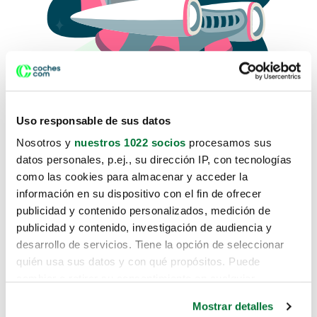
Uso responsable de sus datos
Nosotros y
nuestros 1022 socios
procesamos sus
datos personales, p.ej., su dirección IP, con tecnologías
como las cookies para almacenar y acceder la
Lo sentimos, no sabemos como
información en su dispositivo con el fin de ofrecer
te hemos traido hasta aquí.
publicidad y contenido personalizados, medición de
publicidad y contenido, investigación de audiencia y
desarrollo de servicios. Tiene la opción de seleccionar
Pero puedes encontrar el coche que estás
quién usa sus datos y con qué propósitos. Puede
buscando en alguno de estos enlaces:
cambiar o retirar su consentimiento en cualquier
momento desde la Declaración de cookies o clicando en
Coches nuevos
Mostrar detalles
el Menú de consentimiento.