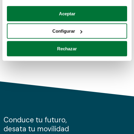
Coches de segunda mano
Si lo permite, también quisiéramos:
Aceptar
Recopilar información sobre su ubicación geográfica
Coches de km0
que puede tener una precisión de varios metros
Configurar
Coches de renting
Identificar su dispositivo analizándolo activamente
para buscar características específicas (huellas
Rechazar
digitales)
Obtenga más información sobre cómo se procesan sus
datos personales y establezca sus preferencias en la
sección de datos
. Puede cambiar o retirar su
consentimiento en cualquier momento en la Declaración
de cookies.
Las cookies de este sitio web se usan para personalizar
el contenido y los anuncios, ofrecer funciones de redes
sociales y analizar el tráfico. Además, compartimos
Conduce tu futuro,
información sobre el uso que haga del sitio web con
desata tu movilidad
nuestros partners de redes sociales, publicidad y análisis