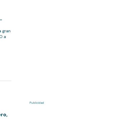
a gran
CO a
Publicidad
ro,