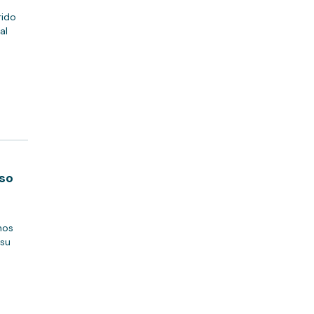
rido
al
oso
nos
 su