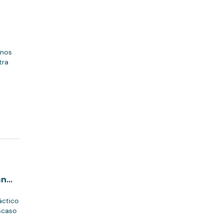
 nos
tra
an
áctico
escaso