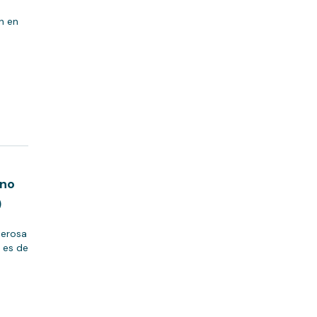
n en
 no
)
derosa
 es de