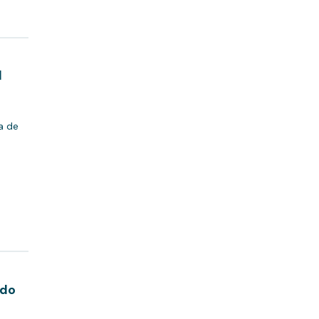
l
a de
ndo