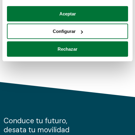
Coches de segunda mano
Si lo permite, también quisiéramos:
Aceptar
Recopilar información sobre su ubicación geográfica
Coches de km0
que puede tener una precisión de varios metros
Configurar
Coches de renting
Identificar su dispositivo analizándolo activamente
para buscar características específicas (huellas
Rechazar
digitales)
Obtenga más información sobre cómo se procesan sus
datos personales y establezca sus preferencias en la
sección de datos
. Puede cambiar o retirar su
consentimiento en cualquier momento en la Declaración
de cookies.
Las cookies de este sitio web se usan para personalizar
el contenido y los anuncios, ofrecer funciones de redes
sociales y analizar el tráfico. Además, compartimos
Conduce tu futuro,
información sobre el uso que haga del sitio web con
desata tu movilidad
nuestros partners de redes sociales, publicidad y análisis