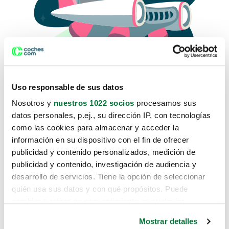
Uso responsable de sus datos
Nosotros y
nuestros 1022 socios
procesamos sus
datos personales, p.ej., su dirección IP, con tecnologías
como las cookies para almacenar y acceder la
Lo sentimos, no sabemos como
información en su dispositivo con el fin de ofrecer
te hemos traido hasta aquí.
publicidad y contenido personalizados, medición de
publicidad y contenido, investigación de audiencia y
desarrollo de servicios. Tiene la opción de seleccionar
Pero puedes encontrar el coche que estás
quién usa sus datos y con qué propósitos. Puede
buscando en alguno de estos enlaces:
cambiar o retirar su consentimiento en cualquier
momento desde la Declaración de cookies o clicando en
Coches nuevos
Mostrar detalles
el Menú de consentimiento.