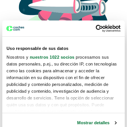
Uso responsable de sus datos
Nosotros y
nuestros 1022 socios
procesamos sus
datos personales, p.ej., su dirección IP, con tecnologías
como las cookies para almacenar y acceder la
Lo sentimos, no sabemos como
información en su dispositivo con el fin de ofrecer
te hemos traido hasta aquí.
publicidad y contenido personalizados, medición de
publicidad y contenido, investigación de audiencia y
desarrollo de servicios. Tiene la opción de seleccionar
Pero puedes encontrar el coche que estás
quién usa sus datos y con qué propósitos. Puede
buscando en alguno de estos enlaces:
cambiar o retirar su consentimiento en cualquier
momento desde la Declaración de cookies o clicando en
Coches nuevos
Mostrar detalles
el Menú de consentimiento.