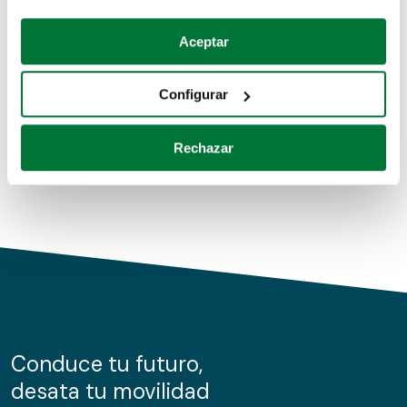
Coches de segunda mano
Si lo permite, también quisiéramos:
Aceptar
Recopilar información sobre su ubicación geográfica
Coches de km0
que puede tener una precisión de varios metros
Configurar
Coches de renting
Identificar su dispositivo analizándolo activamente
para buscar características específicas (huellas
Rechazar
digitales)
Obtenga más información sobre cómo se procesan sus
datos personales y establezca sus preferencias en la
sección de datos
. Puede cambiar o retirar su
consentimiento en cualquier momento en la Declaración
de cookies.
Las cookies de este sitio web se usan para personalizar
el contenido y los anuncios, ofrecer funciones de redes
sociales y analizar el tráfico. Además, compartimos
Conduce tu futuro,
información sobre el uso que haga del sitio web con
desata tu movilidad
nuestros partners de redes sociales, publicidad y análisis