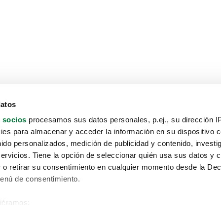
datos
 socios
procesamos sus datos personales, p.ej., su dirección I
es para almacenar y acceder la información en su dispositivo co
nido personalizados, medición de publicidad y contenido, investi
servicios. Tiene la opción de seleccionar quién usa sus datos y 
 o retirar su consentimiento en cualquier momento desde la Dec
Menú de consentimiento.
siéramos:
Aviso protección de datos
 sobre su ubicación geográfica que puede tener una precisión de