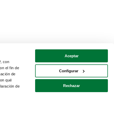
Aceptar
P, con
n el fin de
Configurar
gación de
con qué
Rechazar
laración de
Política de cookies
Contacto
 varios metros