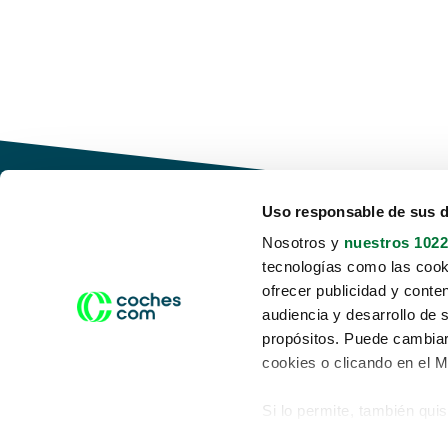
Uso responsable de sus 
Nosotros y
nuestros 1022
tecnologías como las cooki
Conduce tu futuro,
ofrecer publicidad y conte
desata tu movilidad
audiencia y desarrollo de 
propósitos. Puede cambiar
cookies o clicando en el 
Si lo permite, también qui
Acerca de nosotros
Aviso legal
Recopilar información