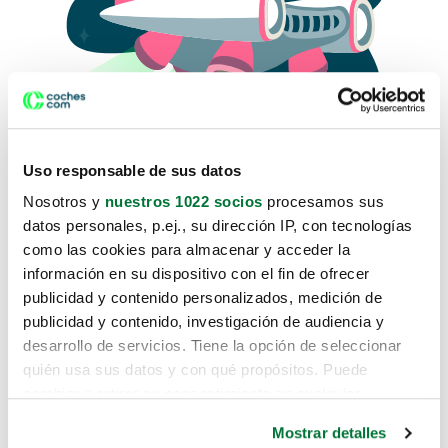
Uso responsable de sus datos
Nosotros y
nuestros 1022 socios
procesamos sus
datos personales, p.ej., su dirección IP, con tecnologías
como las cookies para almacenar y acceder la
Lo sentimos, no sabemos como
información en su dispositivo con el fin de ofrecer
te hemos traido hasta aquí.
publicidad y contenido personalizados, medición de
publicidad y contenido, investigación de audiencia y
desarrollo de servicios. Tiene la opción de seleccionar
Pero puedes encontrar el coche que estás
quién usa sus datos y con qué propósitos. Puede
buscando en alguno de estos enlaces:
cambiar o retirar su consentimiento en cualquier
momento desde la Declaración de cookies o clicando en
Coches nuevos
Mostrar detalles
el Menú de consentimiento.