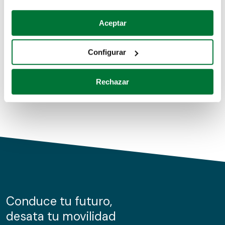
Coches de segunda mano
Si lo permite, también quisiéramos:
Aceptar
Recopilar información sobre su ubicación geográfica
Coches de km0
que puede tener una precisión de varios metros
Configurar
Coches de renting
Identificar su dispositivo analizándolo activamente
para buscar características específicas (huellas
Rechazar
digitales)
Obtenga más información sobre cómo se procesan sus
datos personales y establezca sus preferencias en la
sección de datos
. Puede cambiar o retirar su
consentimiento en cualquier momento en la Declaración
de cookies.
Las cookies de este sitio web se usan para personalizar
el contenido y los anuncios, ofrecer funciones de redes
sociales y analizar el tráfico. Además, compartimos
Conduce tu futuro,
información sobre el uso que haga del sitio web con
desata tu movilidad
nuestros partners de redes sociales, publicidad y análisis