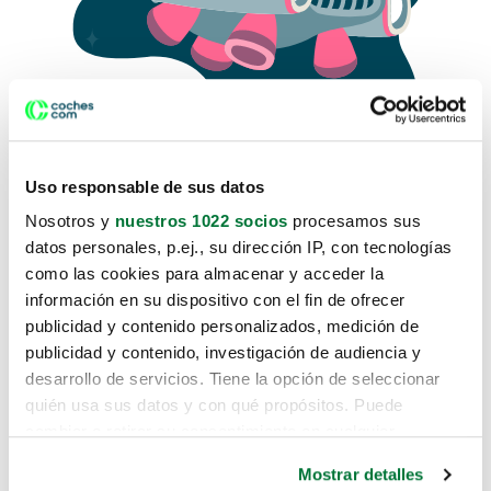
Uso responsable de sus datos
Nosotros y
nuestros 1022 socios
procesamos sus
datos personales, p.ej., su dirección IP, con tecnologías
como las cookies para almacenar y acceder la
Lo sentimos, no sabemos como
información en su dispositivo con el fin de ofrecer
te hemos traido hasta aquí.
publicidad y contenido personalizados, medición de
publicidad y contenido, investigación de audiencia y
desarrollo de servicios. Tiene la opción de seleccionar
Pero puedes encontrar el coche que estás
quién usa sus datos y con qué propósitos. Puede
buscando en alguno de estos enlaces:
cambiar o retirar su consentimiento en cualquier
momento desde la Declaración de cookies o clicando en
Coches nuevos
Mostrar detalles
el Menú de consentimiento.