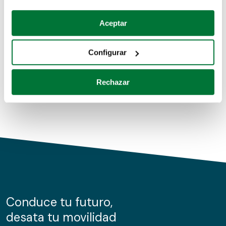
Coches de segunda mano
Si lo permite, también quisiéramos:
Aceptar
Recopilar información sobre su ubicación geográfica
Coches de km0
que puede tener una precisión de varios metros
Configurar
Coches de renting
Identificar su dispositivo analizándolo activamente
para buscar características específicas (huellas
Rechazar
digitales)
Obtenga más información sobre cómo se procesan sus
datos personales y establezca sus preferencias en la
sección de datos
. Puede cambiar o retirar su
consentimiento en cualquier momento en la Declaración
de cookies.
Las cookies de este sitio web se usan para personalizar
el contenido y los anuncios, ofrecer funciones de redes
sociales y analizar el tráfico. Además, compartimos
Conduce tu futuro,
información sobre el uso que haga del sitio web con
desata tu movilidad
nuestros partners de redes sociales, publicidad y análisis