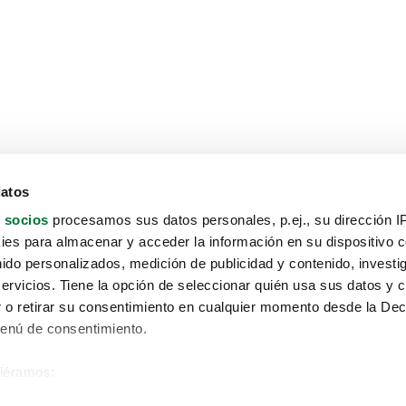
datos
 socios
procesamos sus datos personales, p.ej., su dirección I
es para almacenar y acceder la información en su dispositivo co
nido personalizados, medición de publicidad y contenido, investi
servicios. Tiene la opción de seleccionar quién usa sus datos y 
 o retirar su consentimiento en cualquier momento desde la Dec
Menú de consentimiento.
siéramos:
Aviso protección de datos
 sobre su ubicación geográfica que puede tener una precisión de