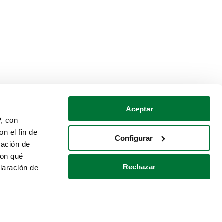
Aceptar
P, con
n el fin de
Configurar
gación de
con qué
Rechazar
laración de
Política de cookies
Contacto
 varios metros