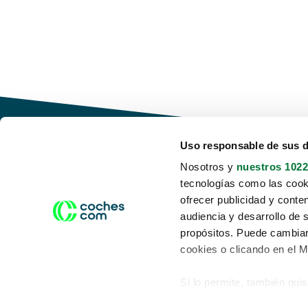
Uso responsable de sus 
Nosotros y
nuestros 1022
tecnologías como las cooki
Conduce tu futuro,
ofrecer publicidad y conte
desata tu movilidad
audiencia y desarrollo de 
propósitos. Puede cambiar
cookies o clicando en el 
Si lo permite, también qui
Acerca de nosotros
Aviso legal
Recopilar información