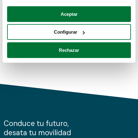
Coches de segunda mano
Si lo permite, también quisiéramos:
Aceptar
Recopilar información sobre su ubicación geográfica
Coches de km0
que puede tener una precisión de varios metros
Configurar
Coches de renting
Identificar su dispositivo analizándolo activamente
para buscar características específicas (huellas
Rechazar
digitales)
Obtenga más información sobre cómo se procesan sus
datos personales y establezca sus preferencias en la
sección de datos
. Puede cambiar o retirar su
consentimiento en cualquier momento en la Declaración
de cookies.
Las cookies de este sitio web se usan para personalizar
el contenido y los anuncios, ofrecer funciones de redes
sociales y analizar el tráfico. Además, compartimos
Conduce tu futuro,
información sobre el uso que haga del sitio web con
desata tu movilidad
nuestros partners de redes sociales, publicidad y análisis