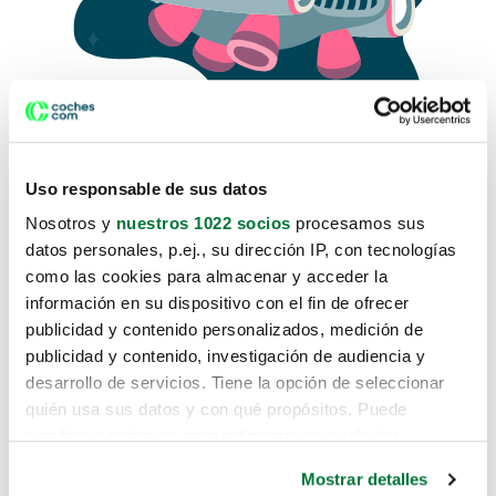
Uso responsable de sus datos
Nosotros y
nuestros 1022 socios
procesamos sus
datos personales, p.ej., su dirección IP, con tecnologías
como las cookies para almacenar y acceder la
Lo sentimos, no sabemos como
información en su dispositivo con el fin de ofrecer
te hemos traido hasta aquí.
publicidad y contenido personalizados, medición de
publicidad y contenido, investigación de audiencia y
desarrollo de servicios. Tiene la opción de seleccionar
Pero puedes encontrar el coche que estás
quién usa sus datos y con qué propósitos. Puede
buscando en alguno de estos enlaces:
cambiar o retirar su consentimiento en cualquier
momento desde la Declaración de cookies o clicando en
Coches nuevos
Mostrar detalles
el Menú de consentimiento.