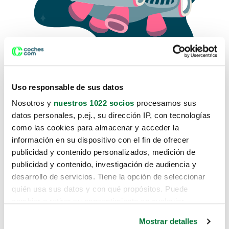
Uso responsable de sus datos
Nosotros y
nuestros 1022 socios
procesamos sus
datos personales, p.ej., su dirección IP, con tecnologías
como las cookies para almacenar y acceder la
Lo sentimos, no sabemos como
información en su dispositivo con el fin de ofrecer
te hemos traido hasta aquí.
publicidad y contenido personalizados, medición de
publicidad y contenido, investigación de audiencia y
desarrollo de servicios. Tiene la opción de seleccionar
Pero puedes encontrar el coche que estás
quién usa sus datos y con qué propósitos. Puede
buscando en alguno de estos enlaces:
cambiar o retirar su consentimiento en cualquier
momento desde la Declaración de cookies o clicando en
Coches nuevos
Mostrar detalles
el Menú de consentimiento.