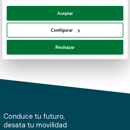
Coches de segunda mano
Si lo permite, también quisiéramos:
Aceptar
Recopilar información sobre su ubicación geográfica
Coches de km0
que puede tener una precisión de varios metros
Configurar
Coches de renting
Identificar su dispositivo analizándolo activamente
para buscar características específicas (huellas
Rechazar
digitales)
Obtenga más información sobre cómo se procesan sus
datos personales y establezca sus preferencias en la
sección de datos
. Puede cambiar o retirar su
consentimiento en cualquier momento en la Declaración
de cookies.
Las cookies de este sitio web se usan para personalizar
el contenido y los anuncios, ofrecer funciones de redes
sociales y analizar el tráfico. Además, compartimos
Conduce tu futuro,
información sobre el uso que haga del sitio web con
desata tu movilidad
nuestros partners de redes sociales, publicidad y análisis