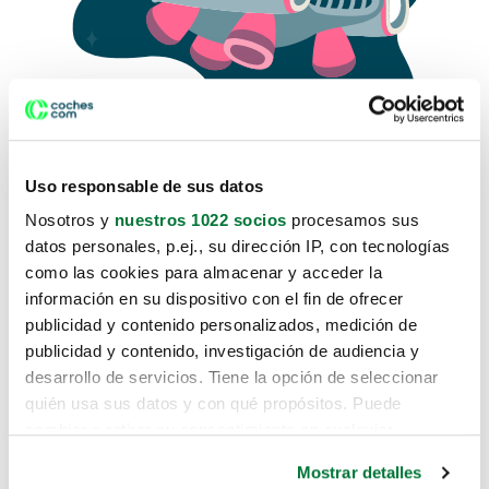
Uso responsable de sus datos
Nosotros y
nuestros 1022 socios
procesamos sus
datos personales, p.ej., su dirección IP, con tecnologías
como las cookies para almacenar y acceder la
Lo sentimos, no sabemos como
información en su dispositivo con el fin de ofrecer
te hemos traido hasta aquí.
publicidad y contenido personalizados, medición de
publicidad y contenido, investigación de audiencia y
desarrollo de servicios. Tiene la opción de seleccionar
Pero puedes encontrar el coche que estás
quién usa sus datos y con qué propósitos. Puede
buscando en alguno de estos enlaces:
cambiar o retirar su consentimiento en cualquier
momento desde la Declaración de cookies o clicando en
Coches nuevos
Mostrar detalles
el Menú de consentimiento.