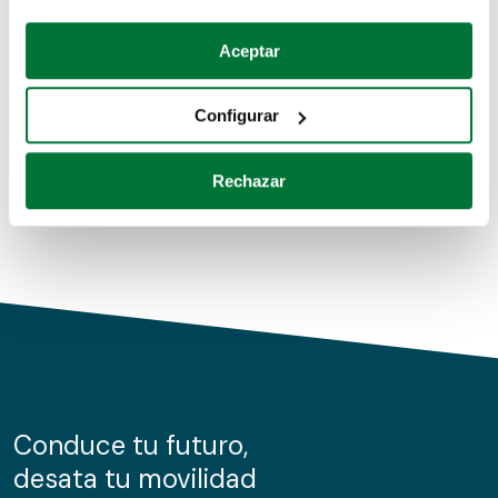
Coches de segunda mano
Si lo permite, también quisiéramos:
Aceptar
Recopilar información sobre su ubicación geográfica
Coches de km0
que puede tener una precisión de varios metros
Configurar
Coches de renting
Identificar su dispositivo analizándolo activamente
para buscar características específicas (huellas
Rechazar
digitales)
Obtenga más información sobre cómo se procesan sus
datos personales y establezca sus preferencias en la
sección de datos
. Puede cambiar o retirar su
consentimiento en cualquier momento en la Declaración
de cookies.
Las cookies de este sitio web se usan para personalizar
el contenido y los anuncios, ofrecer funciones de redes
sociales y analizar el tráfico. Además, compartimos
Conduce tu futuro,
información sobre el uso que haga del sitio web con
desata tu movilidad
nuestros partners de redes sociales, publicidad y análisis