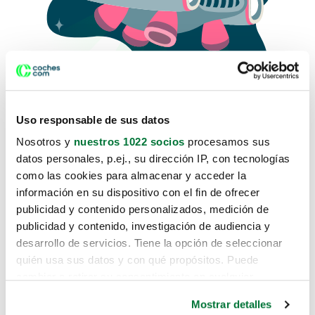
Uso responsable de sus datos
Nosotros y
nuestros 1022 socios
procesamos sus
datos personales, p.ej., su dirección IP, con tecnologías
como las cookies para almacenar y acceder la
Lo sentimos, no sabemos como
información en su dispositivo con el fin de ofrecer
te hemos traido hasta aquí.
publicidad y contenido personalizados, medición de
publicidad y contenido, investigación de audiencia y
desarrollo de servicios. Tiene la opción de seleccionar
Pero puedes encontrar el coche que estás
quién usa sus datos y con qué propósitos. Puede
buscando en alguno de estos enlaces:
cambiar o retirar su consentimiento en cualquier
momento desde la Declaración de cookies o clicando en
Coches nuevos
Mostrar detalles
el Menú de consentimiento.