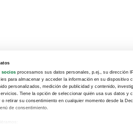
datos
 socios
procesamos sus datos personales, p.ej., su dirección I
es para almacenar y acceder la información en su dispositivo co
nido personalizados, medición de publicidad y contenido, investi
servicios. Tiene la opción de seleccionar quién usa sus datos y 
 o retirar su consentimiento en cualquier momento desde la Dec
Menú de consentimiento.
siéramos:
Aviso protección de datos
 sobre su ubicación geográfica que puede tener una precisión de