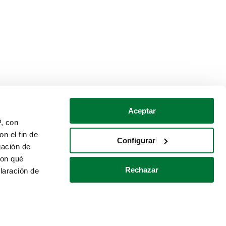
Aceptar
P, con
n el fin de
Configurar
gación de
con qué
Rechazar
laración de
Política de cookies
Contacto
 varios metros