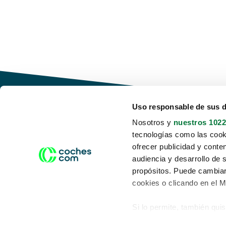
Uso responsable de sus 
Nosotros y
nuestros 1022
tecnologías como las cooki
Conduce tu futuro,
ofrecer publicidad y conte
desata tu movilidad
audiencia y desarrollo de 
propósitos. Puede cambiar
cookies o clicando en el 
Si lo permite, también qui
Acerca de nosotros
Aviso legal
Recopilar información