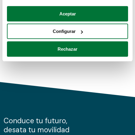
Coches de segunda mano
Si lo permite, también quisiéramos:
Aceptar
Recopilar información sobre su ubicación geográfica
Coches de km0
que puede tener una precisión de varios metros
Configurar
Coches de renting
Identificar su dispositivo analizándolo activamente
para buscar características específicas (huellas
Rechazar
digitales)
Obtenga más información sobre cómo se procesan sus
datos personales y establezca sus preferencias en la
sección de datos
. Puede cambiar o retirar su
consentimiento en cualquier momento en la Declaración
de cookies.
Las cookies de este sitio web se usan para personalizar
el contenido y los anuncios, ofrecer funciones de redes
sociales y analizar el tráfico. Además, compartimos
Conduce tu futuro,
información sobre el uso que haga del sitio web con
desata tu movilidad
nuestros partners de redes sociales, publicidad y análisis