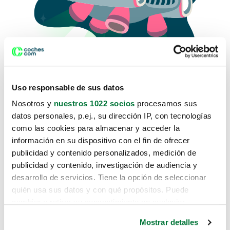
Uso responsable de sus datos
Nosotros y
nuestros 1022 socios
procesamos sus
datos personales, p.ej., su dirección IP, con tecnologías
como las cookies para almacenar y acceder la
Lo sentimos, no sabemos como
información en su dispositivo con el fin de ofrecer
te hemos traido hasta aquí.
publicidad y contenido personalizados, medición de
publicidad y contenido, investigación de audiencia y
desarrollo de servicios. Tiene la opción de seleccionar
Pero puedes encontrar el coche que estás
quién usa sus datos y con qué propósitos. Puede
buscando en alguno de estos enlaces:
cambiar o retirar su consentimiento en cualquier
momento desde la Declaración de cookies o clicando en
Coches nuevos
Mostrar detalles
el Menú de consentimiento.