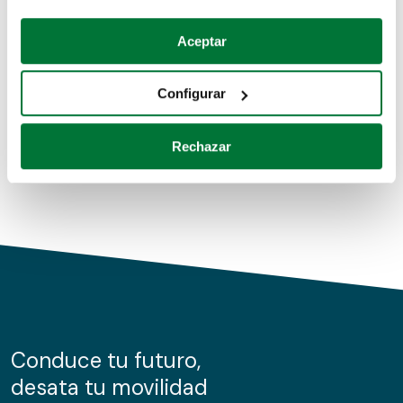
Coches de segunda mano
Si lo permite, también quisiéramos:
Aceptar
Recopilar información sobre su ubicación geográfica
Coches de km0
que puede tener una precisión de varios metros
Configurar
Coches de renting
Identificar su dispositivo analizándolo activamente
para buscar características específicas (huellas
Rechazar
digitales)
Obtenga más información sobre cómo se procesan sus
datos personales y establezca sus preferencias en la
sección de datos
. Puede cambiar o retirar su
consentimiento en cualquier momento en la Declaración
de cookies.
Las cookies de este sitio web se usan para personalizar
el contenido y los anuncios, ofrecer funciones de redes
sociales y analizar el tráfico. Además, compartimos
Conduce tu futuro,
información sobre el uso que haga del sitio web con
desata tu movilidad
nuestros partners de redes sociales, publicidad y análisis