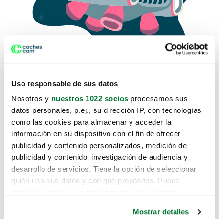
Uso responsable de sus datos
Nosotros y
nuestros 1022 socios
procesamos sus
datos personales, p.ej., su dirección IP, con tecnologías
como las cookies para almacenar y acceder la
Lo sentimos, no sabemos como
información en su dispositivo con el fin de ofrecer
te hemos traido hasta aquí.
publicidad y contenido personalizados, medición de
publicidad y contenido, investigación de audiencia y
desarrollo de servicios. Tiene la opción de seleccionar
Pero puedes encontrar el coche que estás
quién usa sus datos y con qué propósitos. Puede
buscando en alguno de estos enlaces:
cambiar o retirar su consentimiento en cualquier
momento desde la Declaración de cookies o clicando en
Coches nuevos
Mostrar detalles
el Menú de consentimiento.