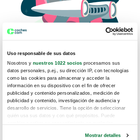
Uso responsable de sus datos
Nosotros y
nuestros 1022 socios
procesamos sus
datos personales, p.ej., su dirección IP, con tecnologías
como las cookies para almacenar y acceder la
Lo sentimos, no sabemos como
información en su dispositivo con el fin de ofrecer
te hemos traido hasta aquí.
publicidad y contenido personalizados, medición de
publicidad y contenido, investigación de audiencia y
desarrollo de servicios. Tiene la opción de seleccionar
Pero puedes encontrar el coche que estás
quién usa sus datos y con qué propósitos. Puede
buscando en alguno de estos enlaces:
cambiar o retirar su consentimiento en cualquier
momento desde la Declaración de cookies o clicando en
Coches nuevos
Mostrar detalles
el Menú de consentimiento.