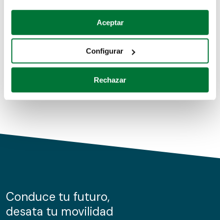
Coches de segunda mano
Si lo permite, también quisiéramos:
Aceptar
Recopilar información sobre su ubicación geográfica
Coches de km0
que puede tener una precisión de varios metros
Configurar
Coches de renting
Identificar su dispositivo analizándolo activamente
para buscar características específicas (huellas
Rechazar
digitales)
Obtenga más información sobre cómo se procesan sus
datos personales y establezca sus preferencias en la
sección de datos
. Puede cambiar o retirar su
consentimiento en cualquier momento en la Declaración
de cookies.
Las cookies de este sitio web se usan para personalizar
el contenido y los anuncios, ofrecer funciones de redes
sociales y analizar el tráfico. Además, compartimos
Conduce tu futuro,
información sobre el uso que haga del sitio web con
desata tu movilidad
nuestros partners de redes sociales, publicidad y análisis