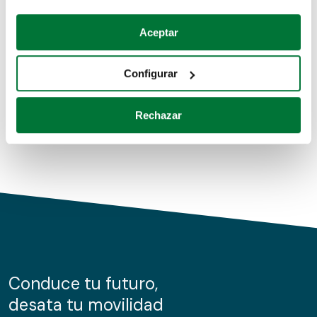
Coches de segunda mano
Si lo permite, también quisiéramos:
Aceptar
Recopilar información sobre su ubicación geográfica
Coches de km0
que puede tener una precisión de varios metros
Configurar
Coches de renting
Identificar su dispositivo analizándolo activamente
para buscar características específicas (huellas
Rechazar
digitales)
Obtenga más información sobre cómo se procesan sus
datos personales y establezca sus preferencias en la
sección de datos
. Puede cambiar o retirar su
consentimiento en cualquier momento en la Declaración
de cookies.
Las cookies de este sitio web se usan para personalizar
el contenido y los anuncios, ofrecer funciones de redes
sociales y analizar el tráfico. Además, compartimos
Conduce tu futuro,
información sobre el uso que haga del sitio web con
desata tu movilidad
nuestros partners de redes sociales, publicidad y análisis