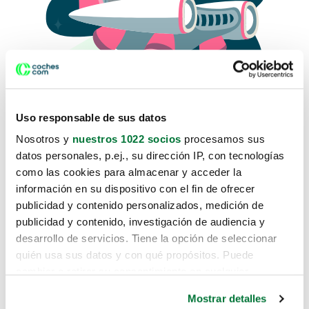
Uso responsable de sus datos
Nosotros y
nuestros 1022 socios
procesamos sus
datos personales, p.ej., su dirección IP, con tecnologías
como las cookies para almacenar y acceder la
Lo sentimos, no sabemos como
información en su dispositivo con el fin de ofrecer
te hemos traido hasta aquí.
publicidad y contenido personalizados, medición de
publicidad y contenido, investigación de audiencia y
desarrollo de servicios. Tiene la opción de seleccionar
Pero puedes encontrar el coche que estás
quién usa sus datos y con qué propósitos. Puede
buscando en alguno de estos enlaces:
cambiar o retirar su consentimiento en cualquier
momento desde la Declaración de cookies o clicando en
Coches nuevos
Mostrar detalles
el Menú de consentimiento.