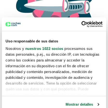
Uso responsable de sus datos
Nosotros y
nuestros 1022 socios
procesamos sus
datos personales, p.ej., su dirección IP, con tecnologías
como las cookies para almacenar y acceder la
Lo sentimos, no sabemos como
información en su dispositivo con el fin de ofrecer
te hemos traido hasta aquí.
publicidad y contenido personalizados, medición de
publicidad y contenido, investigación de audiencia y
desarrollo de servicios. Tiene la opción de seleccionar
Pero puedes encontrar el coche que estás
quién usa sus datos y con qué propósitos. Puede
buscando en alguno de estos enlaces:
cambiar o retirar su consentimiento en cualquier
momento desde la Declaración de cookies o clicando en
Coches nuevos
Mostrar detalles
el Menú de consentimiento.