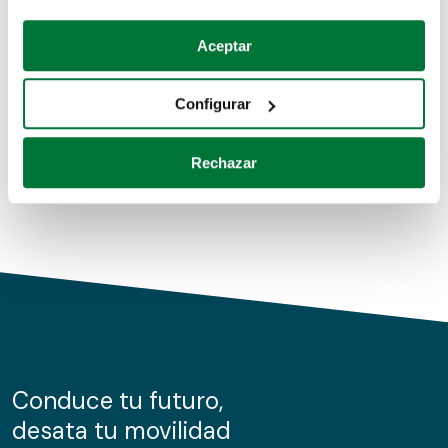
Coches de segunda mano
Si lo permite, también quisiéramos:
Aceptar
Recopilar información sobre su ubicación geográfica
Coches de km0
que puede tener una precisión de varios metros
Configurar
Coches de renting
Identificar su dispositivo analizándolo activamente
para buscar características específicas (huellas
Rechazar
digitales)
Obtenga más información sobre cómo se procesan sus
datos personales y establezca sus preferencias en la
sección de datos
. Puede cambiar o retirar su
consentimiento en cualquier momento en la Declaración
de cookies.
Las cookies de este sitio web se usan para personalizar
el contenido y los anuncios, ofrecer funciones de redes
sociales y analizar el tráfico. Además, compartimos
Conduce tu futuro,
información sobre el uso que haga del sitio web con
desata tu movilidad
nuestros partners de redes sociales, publicidad y análisis