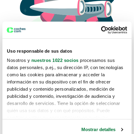
Uso responsable de sus datos
Nosotros y
nuestros 1022 socios
procesamos sus
datos personales, p.ej., su dirección IP, con tecnologías
como las cookies para almacenar y acceder la
Lo sentimos, no sabemos como
información en su dispositivo con el fin de ofrecer
te hemos traido hasta aquí.
publicidad y contenido personalizados, medición de
publicidad y contenido, investigación de audiencia y
desarrollo de servicios. Tiene la opción de seleccionar
Pero puedes encontrar el coche que estás
quién usa sus datos y con qué propósitos. Puede
buscando en alguno de estos enlaces:
cambiar o retirar su consentimiento en cualquier
momento desde la Declaración de cookies o clicando en
Coches nuevos
Mostrar detalles
el Menú de consentimiento.