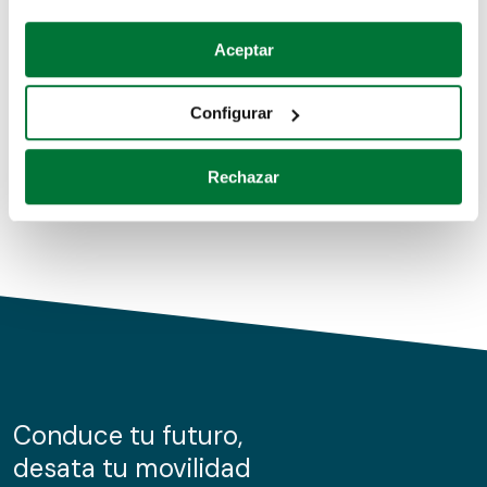
Coches de segunda mano
Si lo permite, también quisiéramos:
Aceptar
Recopilar información sobre su ubicación geográfica
Coches de km0
que puede tener una precisión de varios metros
Configurar
Coches de renting
Identificar su dispositivo analizándolo activamente
para buscar características específicas (huellas
Rechazar
digitales)
Obtenga más información sobre cómo se procesan sus
datos personales y establezca sus preferencias en la
sección de datos
. Puede cambiar o retirar su
consentimiento en cualquier momento en la Declaración
de cookies.
Las cookies de este sitio web se usan para personalizar
el contenido y los anuncios, ofrecer funciones de redes
sociales y analizar el tráfico. Además, compartimos
Conduce tu futuro,
información sobre el uso que haga del sitio web con
desata tu movilidad
nuestros partners de redes sociales, publicidad y análisis