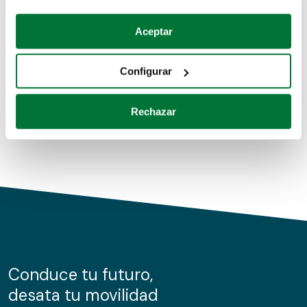
Coches de segunda mano
Si lo permite, también quisiéramos:
Aceptar
Recopilar información sobre su ubicación geográfica
Coches de km0
que puede tener una precisión de varios metros
Configurar
Coches de renting
Identificar su dispositivo analizándolo activamente
para buscar características específicas (huellas
Rechazar
digitales)
Obtenga más información sobre cómo se procesan sus
datos personales y establezca sus preferencias en la
sección de datos
. Puede cambiar o retirar su
consentimiento en cualquier momento en la Declaración
de cookies.
Las cookies de este sitio web se usan para personalizar
el contenido y los anuncios, ofrecer funciones de redes
sociales y analizar el tráfico. Además, compartimos
Conduce tu futuro,
información sobre el uso que haga del sitio web con
desata tu movilidad
nuestros partners de redes sociales, publicidad y análisis