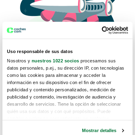
Uso responsable de sus datos
Nosotros y
nuestros 1022 socios
procesamos sus
datos personales, p.ej., su dirección IP, con tecnologías
como las cookies para almacenar y acceder la
Lo sentimos, no sabemos como
información en su dispositivo con el fin de ofrecer
te hemos traido hasta aquí.
publicidad y contenido personalizados, medición de
publicidad y contenido, investigación de audiencia y
desarrollo de servicios. Tiene la opción de seleccionar
Pero puedes encontrar el coche que estás
quién usa sus datos y con qué propósitos. Puede
buscando en alguno de estos enlaces:
cambiar o retirar su consentimiento en cualquier
momento desde la Declaración de cookies o clicando en
Coches nuevos
Mostrar detalles
el Menú de consentimiento.