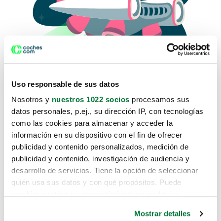
Uso responsable de sus datos
Nosotros y
nuestros 1022 socios
procesamos sus
datos personales, p.ej., su dirección IP, con tecnologías
como las cookies para almacenar y acceder la
Lo sentimos, no sabemos como
información en su dispositivo con el fin de ofrecer
te hemos traido hasta aquí.
publicidad y contenido personalizados, medición de
publicidad y contenido, investigación de audiencia y
desarrollo de servicios. Tiene la opción de seleccionar
Pero puedes encontrar el coche que estás
quién usa sus datos y con qué propósitos. Puede
buscando en alguno de estos enlaces:
cambiar o retirar su consentimiento en cualquier
momento desde la Declaración de cookies o clicando en
Coches nuevos
Mostrar detalles
el Menú de consentimiento.