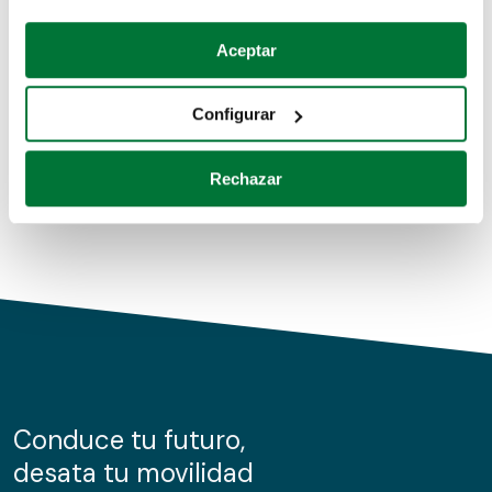
Coches de segunda mano
Si lo permite, también quisiéramos:
Aceptar
Recopilar información sobre su ubicación geográfica
Coches de km0
que puede tener una precisión de varios metros
Configurar
Coches de renting
Identificar su dispositivo analizándolo activamente
para buscar características específicas (huellas
Rechazar
digitales)
Obtenga más información sobre cómo se procesan sus
datos personales y establezca sus preferencias en la
sección de datos
. Puede cambiar o retirar su
consentimiento en cualquier momento en la Declaración
de cookies.
Las cookies de este sitio web se usan para personalizar
el contenido y los anuncios, ofrecer funciones de redes
sociales y analizar el tráfico. Además, compartimos
Conduce tu futuro,
información sobre el uso que haga del sitio web con
desata tu movilidad
nuestros partners de redes sociales, publicidad y análisis