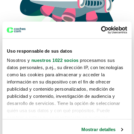
Uso responsable de sus datos
Nosotros y
nuestros 1022 socios
procesamos sus
datos personales, p.ej., su dirección IP, con tecnologías
como las cookies para almacenar y acceder la
Lo sentimos, no sabemos como
información en su dispositivo con el fin de ofrecer
te hemos traido hasta aquí.
publicidad y contenido personalizados, medición de
publicidad y contenido, investigación de audiencia y
desarrollo de servicios. Tiene la opción de seleccionar
Pero puedes encontrar el coche que estás
quién usa sus datos y con qué propósitos. Puede
buscando en alguno de estos enlaces:
cambiar o retirar su consentimiento en cualquier
momento desde la Declaración de cookies o clicando en
Coches nuevos
Mostrar detalles
el Menú de consentimiento.