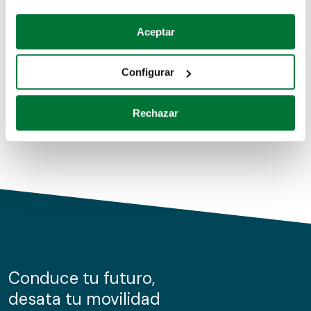
Coches de segunda mano
Si lo permite, también quisiéramos:
Aceptar
Recopilar información sobre su ubicación geográfica
Coches de km0
que puede tener una precisión de varios metros
Configurar
Coches de renting
Identificar su dispositivo analizándolo activamente
para buscar características específicas (huellas
Rechazar
digitales)
Obtenga más información sobre cómo se procesan sus
datos personales y establezca sus preferencias en la
sección de datos
. Puede cambiar o retirar su
consentimiento en cualquier momento en la Declaración
de cookies.
Las cookies de este sitio web se usan para personalizar
el contenido y los anuncios, ofrecer funciones de redes
sociales y analizar el tráfico. Además, compartimos
Conduce tu futuro,
información sobre el uso que haga del sitio web con
desata tu movilidad
nuestros partners de redes sociales, publicidad y análisis