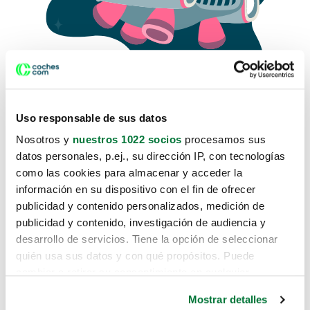
Uso responsable de sus datos
Nosotros y
nuestros 1022 socios
procesamos sus
datos personales, p.ej., su dirección IP, con tecnologías
como las cookies para almacenar y acceder la
Lo sentimos, no sabemos como
información en su dispositivo con el fin de ofrecer
te hemos traido hasta aquí.
publicidad y contenido personalizados, medición de
publicidad y contenido, investigación de audiencia y
desarrollo de servicios. Tiene la opción de seleccionar
Pero puedes encontrar el coche que estás
quién usa sus datos y con qué propósitos. Puede
buscando en alguno de estos enlaces:
cambiar o retirar su consentimiento en cualquier
momento desde la Declaración de cookies o clicando en
Coches nuevos
Mostrar detalles
el Menú de consentimiento.