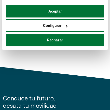
Coches de segunda mano
Si lo permite, también quisiéramos:
Aceptar
Recopilar información sobre su ubicación geográfica
Coches de km0
que puede tener una precisión de varios metros
Configurar
Coches de renting
Identificar su dispositivo analizándolo activamente
para buscar características específicas (huellas
Rechazar
digitales)
Obtenga más información sobre cómo se procesan sus
datos personales y establezca sus preferencias en la
sección de datos
. Puede cambiar o retirar su
consentimiento en cualquier momento en la Declaración
de cookies.
Las cookies de este sitio web se usan para personalizar
el contenido y los anuncios, ofrecer funciones de redes
sociales y analizar el tráfico. Además, compartimos
Conduce tu futuro,
información sobre el uso que haga del sitio web con
desata tu movilidad
nuestros partners de redes sociales, publicidad y análisis