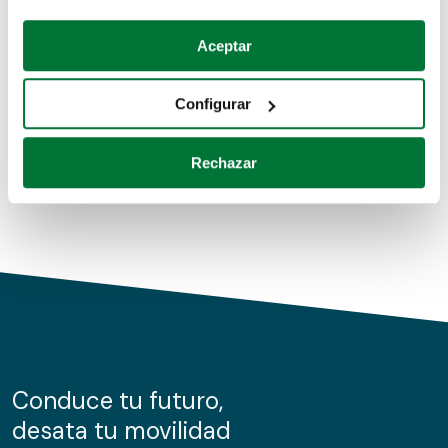
Coches de segunda mano
Si lo permite, también quisiéramos:
Aceptar
Recopilar información sobre su ubicación geográfica
Coches de km0
que puede tener una precisión de varios metros
Configurar
Coches de renting
Identificar su dispositivo analizándolo activamente
para buscar características específicas (huellas
Rechazar
digitales)
Obtenga más información sobre cómo se procesan sus
datos personales y establezca sus preferencias en la
sección de datos
. Puede cambiar o retirar su
consentimiento en cualquier momento en la Declaración
de cookies.
Las cookies de este sitio web se usan para personalizar
el contenido y los anuncios, ofrecer funciones de redes
sociales y analizar el tráfico. Además, compartimos
Conduce tu futuro,
información sobre el uso que haga del sitio web con
desata tu movilidad
nuestros partners de redes sociales, publicidad y análisis