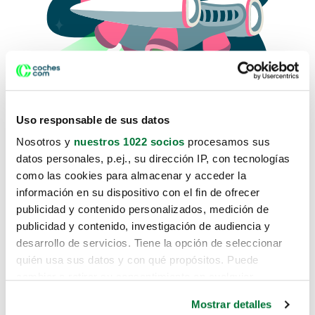
Uso responsable de sus datos
Nosotros y
nuestros 1022 socios
procesamos sus
datos personales, p.ej., su dirección IP, con tecnologías
como las cookies para almacenar y acceder la
Lo sentimos, no sabemos como
información en su dispositivo con el fin de ofrecer
te hemos traido hasta aquí.
publicidad y contenido personalizados, medición de
publicidad y contenido, investigación de audiencia y
desarrollo de servicios. Tiene la opción de seleccionar
Pero puedes encontrar el coche que estás
quién usa sus datos y con qué propósitos. Puede
buscando en alguno de estos enlaces:
cambiar o retirar su consentimiento en cualquier
momento desde la Declaración de cookies o clicando en
Coches nuevos
Mostrar detalles
el Menú de consentimiento.