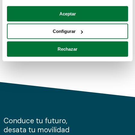
Coches de segunda mano
Si lo permite, también quisiéramos:
Aceptar
Recopilar información sobre su ubicación geográfica
Coches de km0
que puede tener una precisión de varios metros
Configurar
Coches de renting
Identificar su dispositivo analizándolo activamente
para buscar características específicas (huellas
Rechazar
digitales)
Obtenga más información sobre cómo se procesan sus
datos personales y establezca sus preferencias en la
sección de datos
. Puede cambiar o retirar su
consentimiento en cualquier momento en la Declaración
de cookies.
Las cookies de este sitio web se usan para personalizar
el contenido y los anuncios, ofrecer funciones de redes
sociales y analizar el tráfico. Además, compartimos
Conduce tu futuro,
información sobre el uso que haga del sitio web con
desata tu movilidad
nuestros partners de redes sociales, publicidad y análisis