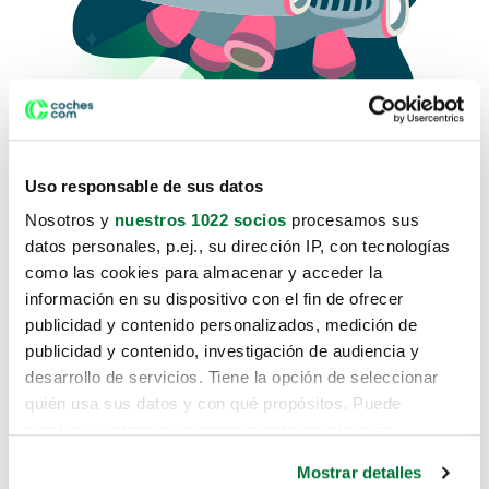
Uso responsable de sus datos
Nosotros y
nuestros 1022 socios
procesamos sus
datos personales, p.ej., su dirección IP, con tecnologías
como las cookies para almacenar y acceder la
Lo sentimos, no sabemos como
información en su dispositivo con el fin de ofrecer
te hemos traido hasta aquí.
publicidad y contenido personalizados, medición de
publicidad y contenido, investigación de audiencia y
desarrollo de servicios. Tiene la opción de seleccionar
Pero puedes encontrar el coche que estás
quién usa sus datos y con qué propósitos. Puede
buscando en alguno de estos enlaces:
cambiar o retirar su consentimiento en cualquier
momento desde la Declaración de cookies o clicando en
Coches nuevos
Mostrar detalles
el Menú de consentimiento.