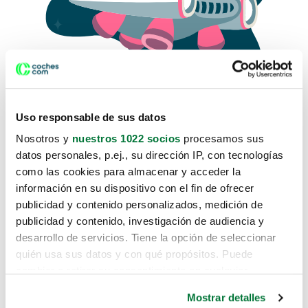
Uso responsable de sus datos
Nosotros y
nuestros 1022 socios
procesamos sus
datos personales, p.ej., su dirección IP, con tecnologías
como las cookies para almacenar y acceder la
Lo sentimos, no sabemos como
información en su dispositivo con el fin de ofrecer
te hemos traido hasta aquí.
publicidad y contenido personalizados, medición de
publicidad y contenido, investigación de audiencia y
desarrollo de servicios. Tiene la opción de seleccionar
Pero puedes encontrar el coche que estás
quién usa sus datos y con qué propósitos. Puede
buscando en alguno de estos enlaces:
cambiar o retirar su consentimiento en cualquier
momento desde la Declaración de cookies o clicando en
Coches nuevos
Mostrar detalles
el Menú de consentimiento.