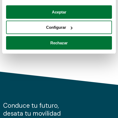
Coches de segunda mano
Si lo permite, también quisiéramos:
Aceptar
Recopilar información sobre su ubicación geográfica
Coches de km0
que puede tener una precisión de varios metros
Configurar
Coches de renting
Identificar su dispositivo analizándolo activamente
para buscar características específicas (huellas
Rechazar
digitales)
Obtenga más información sobre cómo se procesan sus
datos personales y establezca sus preferencias en la
sección de datos
. Puede cambiar o retirar su
consentimiento en cualquier momento en la Declaración
de cookies.
Las cookies de este sitio web se usan para personalizar
el contenido y los anuncios, ofrecer funciones de redes
sociales y analizar el tráfico. Además, compartimos
Conduce tu futuro,
información sobre el uso que haga del sitio web con
desata tu movilidad
nuestros partners de redes sociales, publicidad y análisis