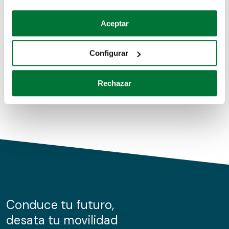
Coches de segunda mano
Si lo permite, también quisiéramos:
Aceptar
Recopilar información sobre su ubicación geográfica
Coches de km0
que puede tener una precisión de varios metros
Configurar
Coches de renting
Identificar su dispositivo analizándolo activamente
para buscar características específicas (huellas
Rechazar
digitales)
Obtenga más información sobre cómo se procesan sus
datos personales y establezca sus preferencias en la
sección de datos
. Puede cambiar o retirar su
consentimiento en cualquier momento en la Declaración
de cookies.
Las cookies de este sitio web se usan para personalizar
el contenido y los anuncios, ofrecer funciones de redes
sociales y analizar el tráfico. Además, compartimos
Conduce tu futuro,
información sobre el uso que haga del sitio web con
desata tu movilidad
nuestros partners de redes sociales, publicidad y análisis