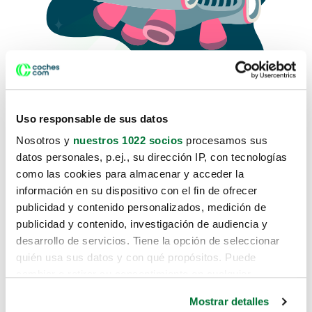
Uso responsable de sus datos
Nosotros y
nuestros 1022 socios
procesamos sus
datos personales, p.ej., su dirección IP, con tecnologías
como las cookies para almacenar y acceder la
Lo sentimos, no sabemos como
información en su dispositivo con el fin de ofrecer
te hemos traido hasta aquí.
publicidad y contenido personalizados, medición de
publicidad y contenido, investigación de audiencia y
desarrollo de servicios. Tiene la opción de seleccionar
Pero puedes encontrar el coche que estás
quién usa sus datos y con qué propósitos. Puede
buscando en alguno de estos enlaces:
cambiar o retirar su consentimiento en cualquier
momento desde la Declaración de cookies o clicando en
Coches nuevos
Mostrar detalles
el Menú de consentimiento.