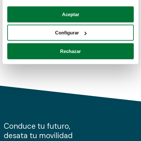
Coches de segunda mano
Si lo permite, también quisiéramos:
Aceptar
Recopilar información sobre su ubicación geográfica
Coches de km0
que puede tener una precisión de varios metros
Configurar
Coches de renting
Identificar su dispositivo analizándolo activamente
para buscar características específicas (huellas
Rechazar
digitales)
Obtenga más información sobre cómo se procesan sus
datos personales y establezca sus preferencias en la
sección de datos
. Puede cambiar o retirar su
consentimiento en cualquier momento en la Declaración
de cookies.
Las cookies de este sitio web se usan para personalizar
el contenido y los anuncios, ofrecer funciones de redes
sociales y analizar el tráfico. Además, compartimos
Conduce tu futuro,
información sobre el uso que haga del sitio web con
desata tu movilidad
nuestros partners de redes sociales, publicidad y análisis