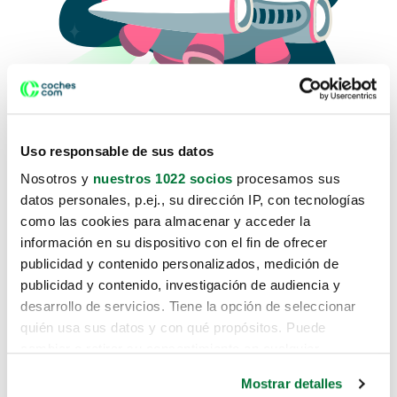
Uso responsable de sus datos
Nosotros y
nuestros 1022 socios
procesamos sus
datos personales, p.ej., su dirección IP, con tecnologías
como las cookies para almacenar y acceder la
Lo sentimos, no sabemos como
información en su dispositivo con el fin de ofrecer
te hemos traido hasta aquí.
publicidad y contenido personalizados, medición de
publicidad y contenido, investigación de audiencia y
desarrollo de servicios. Tiene la opción de seleccionar
Pero puedes encontrar el coche que estás
quién usa sus datos y con qué propósitos. Puede
buscando en alguno de estos enlaces:
cambiar o retirar su consentimiento en cualquier
momento desde la Declaración de cookies o clicando en
Coches nuevos
Mostrar detalles
el Menú de consentimiento.