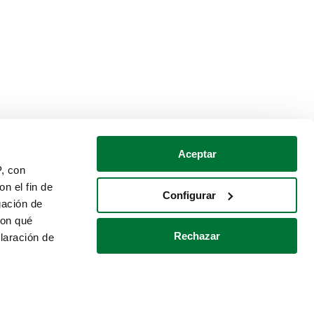
Aceptar
P, con
n el fin de
Configurar
gación de
con qué
Rechazar
laración de
Política de cookies
Contacto
 varios metros