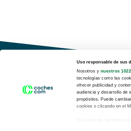
Uso responsable de sus 
Nosotros y
nuestros 1022
tecnologías como las cooki
Conduce tu futuro,
ofrecer publicidad y conte
desata tu movilidad
audiencia y desarrollo de 
propósitos. Puede cambiar
cookies o clicando en el 
Si lo permite, también qui
Acerca de nosotros
Aviso legal
Recopilar información