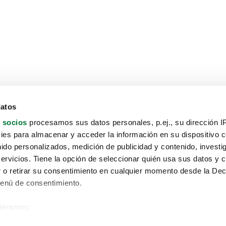
datos
 socios
procesamos sus datos personales, p.ej., su dirección I
es para almacenar y acceder la información en su dispositivo co
nido personalizados, medición de publicidad y contenido, investi
servicios. Tiene la opción de seleccionar quién usa sus datos y 
 o retirar su consentimiento en cualquier momento desde la Dec
Menú de consentimiento.
siéramos:
Aviso protección de datos
 sobre su ubicación geográfica que puede tener una precisión de