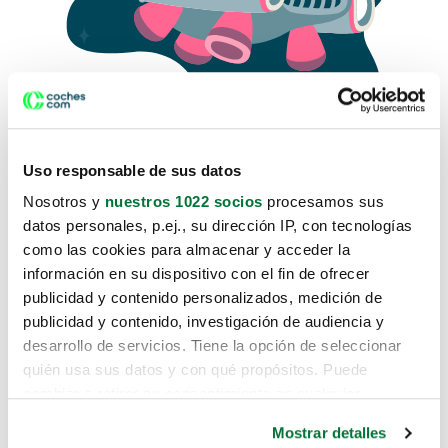
Uso responsable de sus datos
Nosotros y
nuestros 1022 socios
procesamos sus
datos personales, p.ej., su dirección IP, con tecnologías
como las cookies para almacenar y acceder la
Lo sentimos, no sabemos como
información en su dispositivo con el fin de ofrecer
te hemos traido hasta aquí.
publicidad y contenido personalizados, medición de
publicidad y contenido, investigación de audiencia y
desarrollo de servicios. Tiene la opción de seleccionar
Pero puedes encontrar el coche que estás
quién usa sus datos y con qué propósitos. Puede
buscando en alguno de estos enlaces:
cambiar o retirar su consentimiento en cualquier
momento desde la Declaración de cookies o clicando en
Coches nuevos
Mostrar detalles
el Menú de consentimiento.