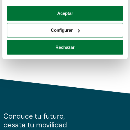
Coches de segunda mano
Si lo permite, también quisiéramos:
Aceptar
Recopilar información sobre su ubicación geográfica
Coches de km0
que puede tener una precisión de varios metros
Configurar
Coches de renting
Identificar su dispositivo analizándolo activamente
para buscar características específicas (huellas
Rechazar
digitales)
Obtenga más información sobre cómo se procesan sus
datos personales y establezca sus preferencias en la
sección de datos
. Puede cambiar o retirar su
consentimiento en cualquier momento en la Declaración
de cookies.
Las cookies de este sitio web se usan para personalizar
el contenido y los anuncios, ofrecer funciones de redes
sociales y analizar el tráfico. Además, compartimos
Conduce tu futuro,
información sobre el uso que haga del sitio web con
desata tu movilidad
nuestros partners de redes sociales, publicidad y análisis