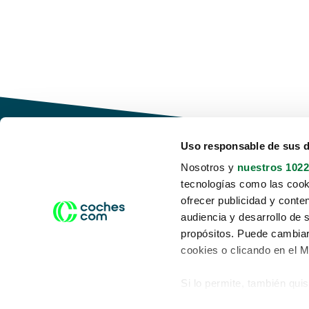
Uso responsable de sus 
Nosotros y
nuestros 1022
tecnologías como las cooki
Conduce tu futuro,
ofrecer publicidad y conte
desata tu movilidad
audiencia y desarrollo de 
propósitos. Puede cambiar
cookies o clicando en el 
Si lo permite, también qui
Acerca de nosotros
Aviso legal
Recopilar información