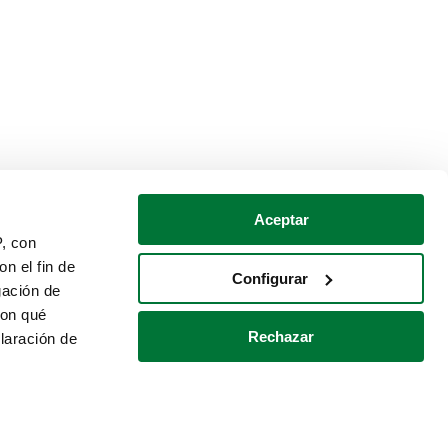
Aceptar
P, con
n el fin de
Configurar
gación de
con qué
Rechazar
laración de
Política de cookies
Contacto
 varios metros