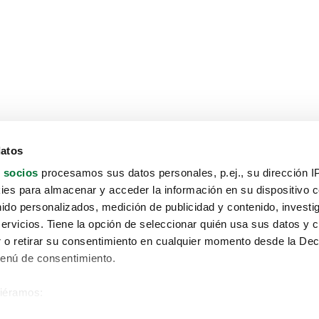
datos
 socios
procesamos sus datos personales, p.ej., su dirección I
es para almacenar y acceder la información en su dispositivo co
nido personalizados, medición de publicidad y contenido, investi
servicios. Tiene la opción de seleccionar quién usa sus datos y 
 o retirar su consentimiento en cualquier momento desde la Dec
Menú de consentimiento.
siéramos:
Aviso protección de datos
 sobre su ubicación geográfica que puede tener una precisión de