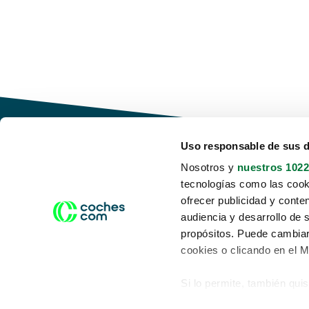
Uso responsable de sus 
Nosotros y
nuestros 1022
tecnologías como las cooki
Conduce tu futuro,
ofrecer publicidad y conte
desata tu movilidad
audiencia y desarrollo de 
propósitos. Puede cambiar
cookies o clicando en el 
Si lo permite, también qui
Acerca de nosotros
Aviso legal
Recopilar información