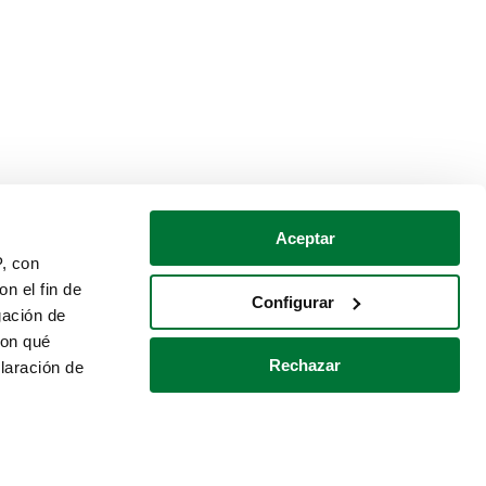
Aceptar
P, con
n el fin de
Configurar
gación de
con qué
Rechazar
laración de
Política de cookies
Contacto
 varios metros