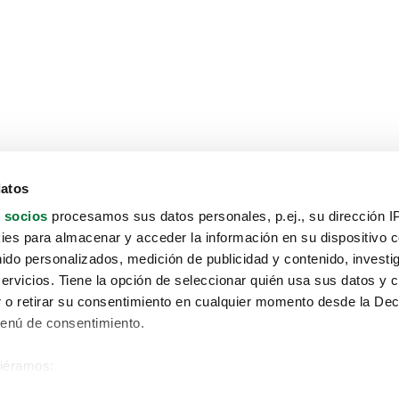
datos
 socios
procesamos sus datos personales, p.ej., su dirección I
es para almacenar y acceder la información en su dispositivo co
nido personalizados, medición de publicidad y contenido, investi
servicios. Tiene la opción de seleccionar quién usa sus datos y 
 o retirar su consentimiento en cualquier momento desde la Dec
Menú de consentimiento.
siéramos:
Aviso protección de datos
 sobre su ubicación geográfica que puede tener una precisión de