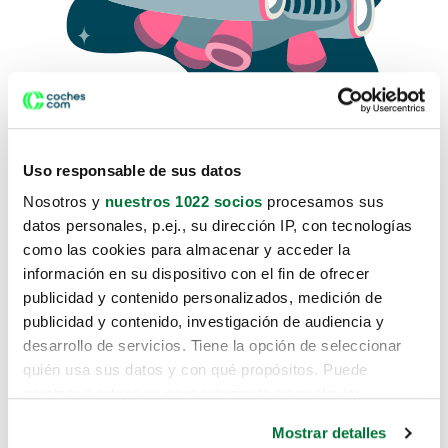
Uso responsable de sus datos
Nosotros y
nuestros 1022 socios
procesamos sus
datos personales, p.ej., su dirección IP, con tecnologías
como las cookies para almacenar y acceder la
Lo sentimos, no sabemos como
información en su dispositivo con el fin de ofrecer
te hemos traido hasta aquí.
publicidad y contenido personalizados, medición de
publicidad y contenido, investigación de audiencia y
desarrollo de servicios. Tiene la opción de seleccionar
Pero puedes encontrar el coche que estás
quién usa sus datos y con qué propósitos. Puede
buscando en alguno de estos enlaces:
cambiar o retirar su consentimiento en cualquier
momento desde la Declaración de cookies o clicando en
Coches nuevos
Mostrar detalles
el Menú de consentimiento.