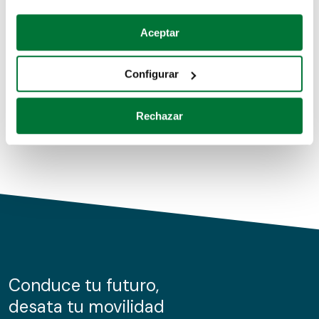
Coches de segunda mano
Si lo permite, también quisiéramos:
Aceptar
Recopilar información sobre su ubicación geográfica
Coches de km0
que puede tener una precisión de varios metros
Configurar
Coches de renting
Identificar su dispositivo analizándolo activamente
para buscar características específicas (huellas
Rechazar
digitales)
Obtenga más información sobre cómo se procesan sus
datos personales y establezca sus preferencias en la
sección de datos
. Puede cambiar o retirar su
consentimiento en cualquier momento en la Declaración
de cookies.
Las cookies de este sitio web se usan para personalizar
el contenido y los anuncios, ofrecer funciones de redes
sociales y analizar el tráfico. Además, compartimos
Conduce tu futuro,
información sobre el uso que haga del sitio web con
desata tu movilidad
nuestros partners de redes sociales, publicidad y análisis