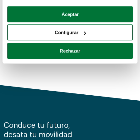
Coches de segunda mano
Si lo permite, también quisiéramos:
Aceptar
Recopilar información sobre su ubicación geográfica
Coches de km0
que puede tener una precisión de varios metros
Configurar
Coches de renting
Identificar su dispositivo analizándolo activamente
para buscar características específicas (huellas
Rechazar
digitales)
Obtenga más información sobre cómo se procesan sus
datos personales y establezca sus preferencias en la
sección de datos
. Puede cambiar o retirar su
consentimiento en cualquier momento en la Declaración
de cookies.
Las cookies de este sitio web se usan para personalizar
el contenido y los anuncios, ofrecer funciones de redes
sociales y analizar el tráfico. Además, compartimos
Conduce tu futuro,
información sobre el uso que haga del sitio web con
desata tu movilidad
nuestros partners de redes sociales, publicidad y análisis