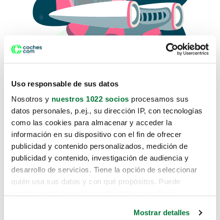
Uso responsable de sus datos
Nosotros y
nuestros 1022 socios
procesamos sus
datos personales, p.ej., su dirección IP, con tecnologías
como las cookies para almacenar y acceder la
Lo sentimos, no sabemos como
información en su dispositivo con el fin de ofrecer
te hemos traido hasta aquí.
publicidad y contenido personalizados, medición de
publicidad y contenido, investigación de audiencia y
desarrollo de servicios. Tiene la opción de seleccionar
Pero puedes encontrar el coche que estás
quién usa sus datos y con qué propósitos. Puede
buscando en alguno de estos enlaces:
cambiar o retirar su consentimiento en cualquier
momento desde la Declaración de cookies o clicando en
Coches nuevos
Mostrar detalles
el Menú de consentimiento.