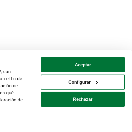
Aceptar
P, con
n el fin de
Configurar
gación de
con qué
Rechazar
laración de
Política de cookies
Contacto
 varios metros