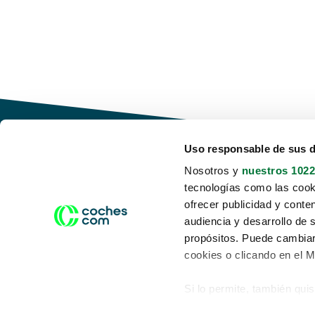
Uso responsable de sus 
Nosotros y
nuestros 1022
tecnologías como las cooki
Conduce tu futuro,
ofrecer publicidad y conte
desata tu movilidad
audiencia y desarrollo de 
propósitos. Puede cambiar
cookies o clicando en el 
Si lo permite, también qui
Acerca de nosotros
Aviso legal
Recopilar información