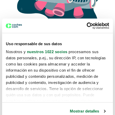
Uso responsable de sus datos
Nosotros y
nuestros 1022 socios
procesamos sus
datos personales, p.ej., su dirección IP, con tecnologías
como las cookies para almacenar y acceder la
Lo sentimos, no sabemos como
información en su dispositivo con el fin de ofrecer
te hemos traido hasta aquí.
publicidad y contenido personalizados, medición de
publicidad y contenido, investigación de audiencia y
desarrollo de servicios. Tiene la opción de seleccionar
Pero puedes encontrar el coche que estás
quién usa sus datos y con qué propósitos. Puede
buscando en alguno de estos enlaces:
cambiar o retirar su consentimiento en cualquier
momento desde la Declaración de cookies o clicando en
Coches nuevos
Mostrar detalles
el Menú de consentimiento.