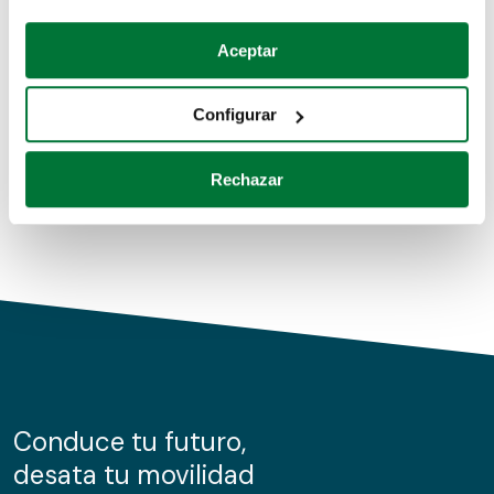
Coches de segunda mano
Si lo permite, también quisiéramos:
Aceptar
Recopilar información sobre su ubicación geográfica
Coches de km0
que puede tener una precisión de varios metros
Configurar
Coches de renting
Identificar su dispositivo analizándolo activamente
para buscar características específicas (huellas
Rechazar
digitales)
Obtenga más información sobre cómo se procesan sus
datos personales y establezca sus preferencias en la
sección de datos
. Puede cambiar o retirar su
consentimiento en cualquier momento en la Declaración
de cookies.
Las cookies de este sitio web se usan para personalizar
el contenido y los anuncios, ofrecer funciones de redes
sociales y analizar el tráfico. Además, compartimos
Conduce tu futuro,
información sobre el uso que haga del sitio web con
desata tu movilidad
nuestros partners de redes sociales, publicidad y análisis