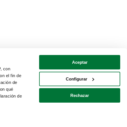
Aceptar
P, con
n el fin de
Configurar
gación de
con qué
Rechazar
laración de
Política de cookies
Contacto
 varios metros