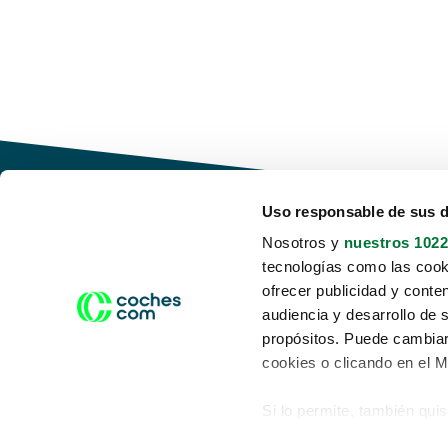
Uso responsable de sus 
Nosotros y
nuestros 1022
tecnologías como las cooki
Conduce tu futuro,
ofrecer publicidad y conte
desata tu movilidad
audiencia y desarrollo de 
propósitos. Puede cambiar
cookies o clicando en el 
Si lo permite, también qui
Acerca de nosotros
Aviso legal
Recopilar información