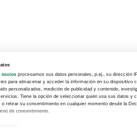
datos
 socios
procesamos sus datos personales, p.ej., su dirección I
es para almacenar y acceder la información en su dispositivo co
nido personalizados, medición de publicidad y contenido, investi
servicios. Tiene la opción de seleccionar quién usa sus datos y 
 o retirar su consentimiento en cualquier momento desde la Dec
Menú de consentimiento.
siéramos:
Aviso protección de datos
 sobre su ubicación geográfica que puede tener una precisión de