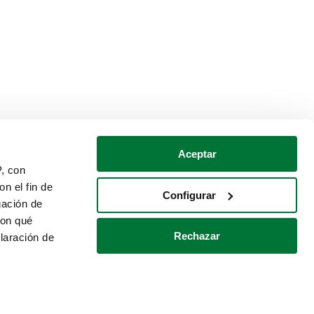
Aceptar
P, con
n el fin de
Configurar
gación de
con qué
Rechazar
laración de
Política de cookies
Contacto
 varios metros