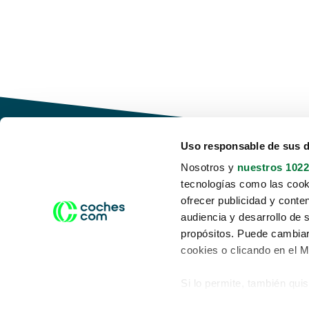
Uso responsable de sus 
Nosotros y
nuestros 1022
tecnologías como las cooki
Conduce tu futuro,
ofrecer publicidad y conte
desata tu movilidad
audiencia y desarrollo de 
propósitos. Puede cambiar
cookies o clicando en el 
Si lo permite, también qui
Acerca de nosotros
Aviso legal
Recopilar información