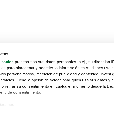
datos
 socios
procesamos sus datos personales, p.ej., su dirección I
es para almacenar y acceder la información en su dispositivo co
nido personalizados, medición de publicidad y contenido, investi
servicios. Tiene la opción de seleccionar quién usa sus datos y 
 o retirar su consentimiento en cualquier momento desde la Dec
Menú de consentimiento.
siéramos:
Aviso protección de datos
 sobre su ubicación geográfica que puede tener una precisión de