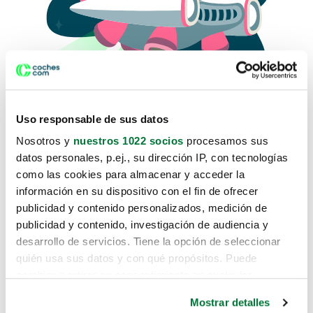
Uso responsable de sus datos
Nosotros y
nuestros 1022 socios
procesamos sus
datos personales, p.ej., su dirección IP, con tecnologías
como las cookies para almacenar y acceder la
Lo sentimos, no sabemos como
información en su dispositivo con el fin de ofrecer
te hemos traido hasta aquí.
publicidad y contenido personalizados, medición de
publicidad y contenido, investigación de audiencia y
desarrollo de servicios. Tiene la opción de seleccionar
Pero puedes encontrar el coche que estás
quién usa sus datos y con qué propósitos. Puede
buscando en alguno de estos enlaces:
cambiar o retirar su consentimiento en cualquier
momento desde la Declaración de cookies o clicando en
Coches nuevos
Mostrar detalles
el Menú de consentimiento.