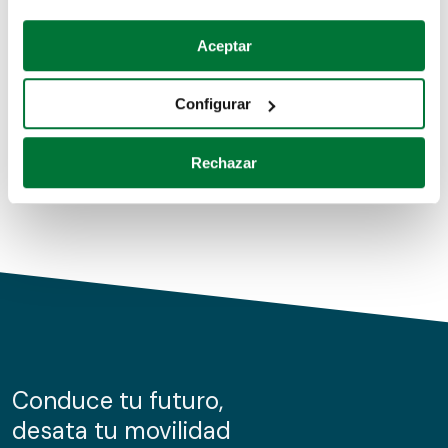
Coches de segunda mano
Si lo permite, también quisiéramos:
Aceptar
Recopilar información sobre su ubicación geográfica
Coches de km0
que puede tener una precisión de varios metros
Configurar
Coches de renting
Identificar su dispositivo analizándolo activamente
para buscar características específicas (huellas
Rechazar
digitales)
Obtenga más información sobre cómo se procesan sus
datos personales y establezca sus preferencias en la
sección de datos
. Puede cambiar o retirar su
consentimiento en cualquier momento en la Declaración
de cookies.
Las cookies de este sitio web se usan para personalizar
el contenido y los anuncios, ofrecer funciones de redes
sociales y analizar el tráfico. Además, compartimos
Conduce tu futuro,
información sobre el uso que haga del sitio web con
desata tu movilidad
nuestros partners de redes sociales, publicidad y análisis