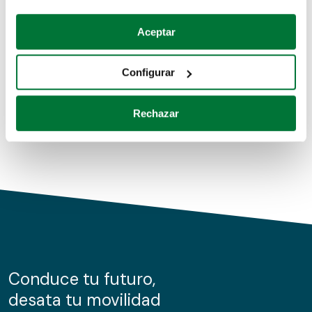
Coches de segunda mano
Si lo permite, también quisiéramos:
Aceptar
Recopilar información sobre su ubicación geográfica
Coches de km0
que puede tener una precisión de varios metros
Configurar
Coches de renting
Identificar su dispositivo analizándolo activamente
para buscar características específicas (huellas
Rechazar
digitales)
Obtenga más información sobre cómo se procesan sus
datos personales y establezca sus preferencias en la
sección de datos
. Puede cambiar o retirar su
consentimiento en cualquier momento en la Declaración
de cookies.
Las cookies de este sitio web se usan para personalizar
el contenido y los anuncios, ofrecer funciones de redes
sociales y analizar el tráfico. Además, compartimos
Conduce tu futuro,
información sobre el uso que haga del sitio web con
desata tu movilidad
nuestros partners de redes sociales, publicidad y análisis