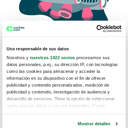
Uso responsable de sus datos
Nosotros y
nuestros 1022 socios
procesamos sus
datos personales, p.ej., su dirección IP, con tecnologías
como las cookies para almacenar y acceder la
Lo sentimos, no sabemos como
información en su dispositivo con el fin de ofrecer
te hemos traido hasta aquí.
publicidad y contenido personalizados, medición de
publicidad y contenido, investigación de audiencia y
desarrollo de servicios. Tiene la opción de seleccionar
Pero puedes encontrar el coche que estás
quién usa sus datos y con qué propósitos. Puede
buscando en alguno de estos enlaces:
cambiar o retirar su consentimiento en cualquier
momento desde la Declaración de cookies o clicando en
Coches nuevos
Mostrar detalles
el Menú de consentimiento.