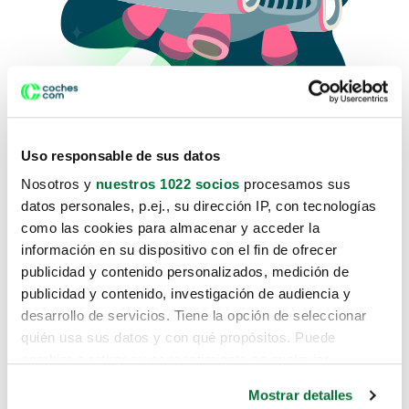
Uso responsable de sus datos
Nosotros y
nuestros 1022 socios
procesamos sus
datos personales, p.ej., su dirección IP, con tecnologías
como las cookies para almacenar y acceder la
Lo sentimos, no sabemos como
información en su dispositivo con el fin de ofrecer
te hemos traido hasta aquí.
publicidad y contenido personalizados, medición de
publicidad y contenido, investigación de audiencia y
desarrollo de servicios. Tiene la opción de seleccionar
Pero puedes encontrar el coche que estás
quién usa sus datos y con qué propósitos. Puede
buscando en alguno de estos enlaces:
cambiar o retirar su consentimiento en cualquier
momento desde la Declaración de cookies o clicando en
Coches nuevos
Mostrar detalles
el Menú de consentimiento.