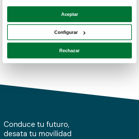
Coches de segunda mano
Si lo permite, también quisiéramos:
Aceptar
Recopilar información sobre su ubicación geográfica
Coches de km0
que puede tener una precisión de varios metros
Configurar
Coches de renting
Identificar su dispositivo analizándolo activamente
para buscar características específicas (huellas
Rechazar
digitales)
Obtenga más información sobre cómo se procesan sus
datos personales y establezca sus preferencias en la
sección de datos
. Puede cambiar o retirar su
consentimiento en cualquier momento en la Declaración
de cookies.
Las cookies de este sitio web se usan para personalizar
el contenido y los anuncios, ofrecer funciones de redes
sociales y analizar el tráfico. Además, compartimos
Conduce tu futuro,
información sobre el uso que haga del sitio web con
desata tu movilidad
nuestros partners de redes sociales, publicidad y análisis