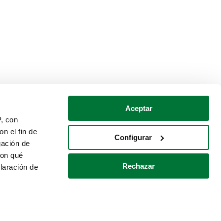
Aceptar
P, con
n el fin de
Configurar
gación de
con qué
Rechazar
laración de
Política de cookies
Contacto
 varios metros