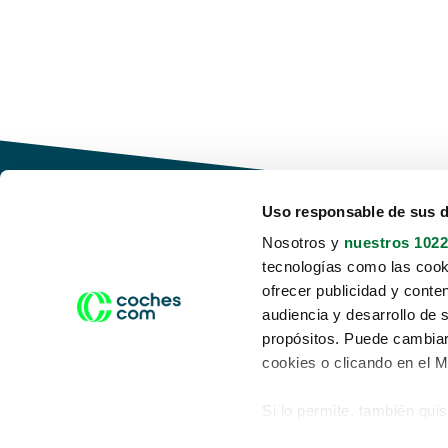
Uso responsable de sus 
Nosotros y
nuestros 1022
tecnologías como las cooki
Conduce tu futuro,
ofrecer publicidad y conte
desata tu movilidad
audiencia y desarrollo de 
propósitos. Puede cambiar
cookies o clicando en el 
Si lo permite, también qui
Acerca de nosotros
Aviso legal
Recopilar información