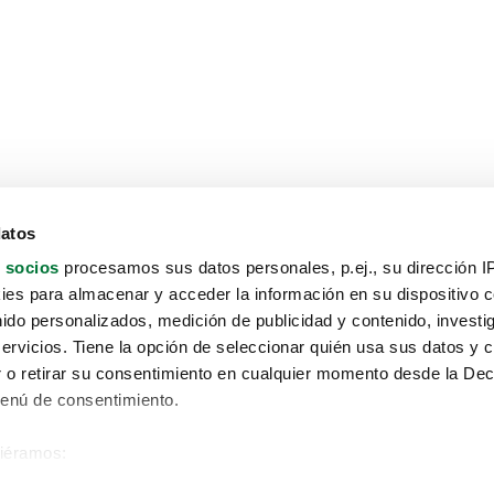
datos
 socios
procesamos sus datos personales, p.ej., su dirección I
es para almacenar y acceder la información en su dispositivo co
nido personalizados, medición de publicidad y contenido, investi
servicios. Tiene la opción de seleccionar quién usa sus datos y 
 o retirar su consentimiento en cualquier momento desde la Dec
Menú de consentimiento.
siéramos:
Aviso protección de datos
 sobre su ubicación geográfica que puede tener una precisión de