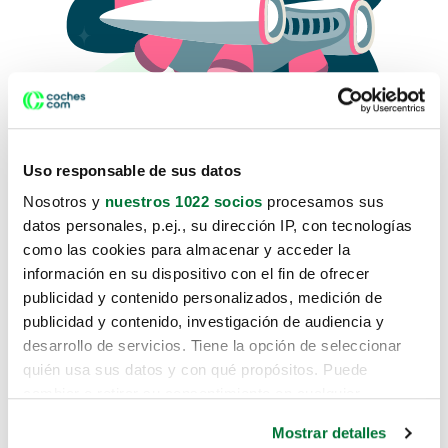
Uso responsable de sus datos
Nosotros y
nuestros 1022 socios
procesamos sus
datos personales, p.ej., su dirección IP, con tecnologías
como las cookies para almacenar y acceder la
Lo sentimos, no sabemos como
información en su dispositivo con el fin de ofrecer
te hemos traido hasta aquí.
publicidad y contenido personalizados, medición de
publicidad y contenido, investigación de audiencia y
desarrollo de servicios. Tiene la opción de seleccionar
Pero puedes encontrar el coche que estás
quién usa sus datos y con qué propósitos. Puede
buscando en alguno de estos enlaces:
cambiar o retirar su consentimiento en cualquier
momento desde la Declaración de cookies o clicando en
Coches nuevos
Mostrar detalles
el Menú de consentimiento.