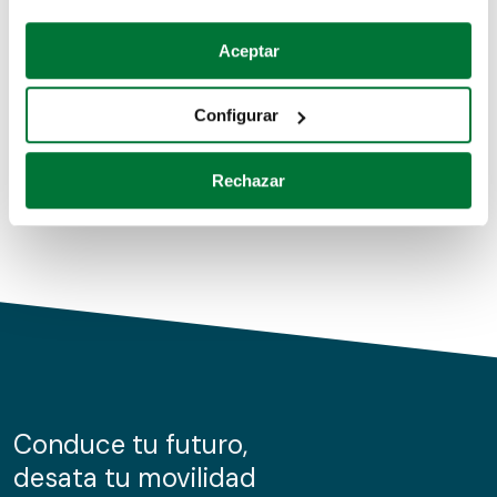
Coches de segunda mano
Si lo permite, también quisiéramos:
Aceptar
Recopilar información sobre su ubicación geográfica
Coches de km0
que puede tener una precisión de varios metros
Configurar
Coches de renting
Identificar su dispositivo analizándolo activamente
para buscar características específicas (huellas
Rechazar
digitales)
Obtenga más información sobre cómo se procesan sus
datos personales y establezca sus preferencias en la
sección de datos
. Puede cambiar o retirar su
consentimiento en cualquier momento en la Declaración
de cookies.
Las cookies de este sitio web se usan para personalizar
el contenido y los anuncios, ofrecer funciones de redes
sociales y analizar el tráfico. Además, compartimos
Conduce tu futuro,
información sobre el uso que haga del sitio web con
desata tu movilidad
nuestros partners de redes sociales, publicidad y análisis