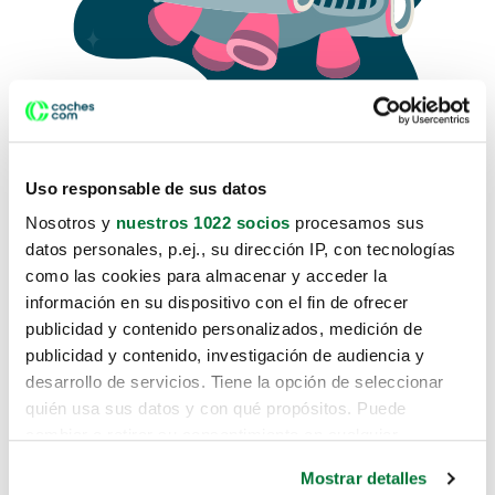
Uso responsable de sus datos
Nosotros y
nuestros 1022 socios
procesamos sus
datos personales, p.ej., su dirección IP, con tecnologías
como las cookies para almacenar y acceder la
Lo sentimos, no sabemos como
información en su dispositivo con el fin de ofrecer
te hemos traido hasta aquí.
publicidad y contenido personalizados, medición de
publicidad y contenido, investigación de audiencia y
desarrollo de servicios. Tiene la opción de seleccionar
Pero puedes encontrar el coche que estás
quién usa sus datos y con qué propósitos. Puede
buscando en alguno de estos enlaces:
cambiar o retirar su consentimiento en cualquier
momento desde la Declaración de cookies o clicando en
Coches nuevos
Mostrar detalles
el Menú de consentimiento.