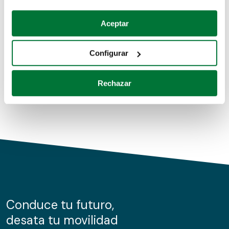
Coches de segunda mano
Si lo permite, también quisiéramos:
Aceptar
Recopilar información sobre su ubicación geográfica
Coches de km0
que puede tener una precisión de varios metros
Configurar
Coches de renting
Identificar su dispositivo analizándolo activamente
para buscar características específicas (huellas
Rechazar
digitales)
Obtenga más información sobre cómo se procesan sus
datos personales y establezca sus preferencias en la
sección de datos
. Puede cambiar o retirar su
consentimiento en cualquier momento en la Declaración
de cookies.
Las cookies de este sitio web se usan para personalizar
el contenido y los anuncios, ofrecer funciones de redes
sociales y analizar el tráfico. Además, compartimos
Conduce tu futuro,
información sobre el uso que haga del sitio web con
desata tu movilidad
nuestros partners de redes sociales, publicidad y análisis