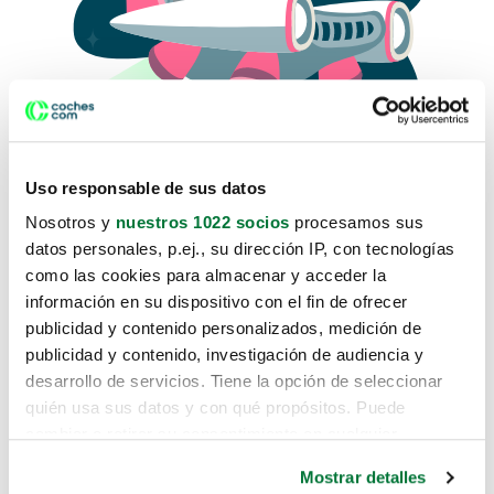
Uso responsable de sus datos
Nosotros y
nuestros 1022 socios
procesamos sus
datos personales, p.ej., su dirección IP, con tecnologías
como las cookies para almacenar y acceder la
Lo sentimos, no sabemos como
información en su dispositivo con el fin de ofrecer
te hemos traido hasta aquí.
publicidad y contenido personalizados, medición de
publicidad y contenido, investigación de audiencia y
desarrollo de servicios. Tiene la opción de seleccionar
Pero puedes encontrar el coche que estás
quién usa sus datos y con qué propósitos. Puede
buscando en alguno de estos enlaces:
cambiar o retirar su consentimiento en cualquier
momento desde la Declaración de cookies o clicando en
Coches nuevos
Mostrar detalles
el Menú de consentimiento.