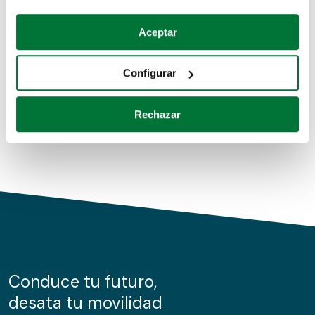
Coches de segunda mano
Si lo permite, también quisiéramos:
Aceptar
Recopilar información sobre su ubicación geográfica
Coches de km0
que puede tener una precisión de varios metros
Configurar
Coches de renting
Identificar su dispositivo analizándolo activamente
para buscar características específicas (huellas
Rechazar
digitales)
Obtenga más información sobre cómo se procesan sus
datos personales y establezca sus preferencias en la
sección de datos
. Puede cambiar o retirar su
consentimiento en cualquier momento en la Declaración
de cookies.
Las cookies de este sitio web se usan para personalizar
el contenido y los anuncios, ofrecer funciones de redes
sociales y analizar el tráfico. Además, compartimos
Conduce tu futuro,
información sobre el uso que haga del sitio web con
desata tu movilidad
nuestros partners de redes sociales, publicidad y análisis